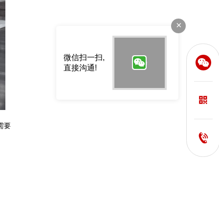
×
微信扫一扫,
直接沟通!
2026深圳光博会（CIOE）展览搭建哪家好？资深展台设计搭建公司推荐+避坑指南
2026-07-10 16:07:31
需要
2026香港（秋季）灯饰展展台设计搭建公司实力盘点：靠谱服务商推荐名单TOP5