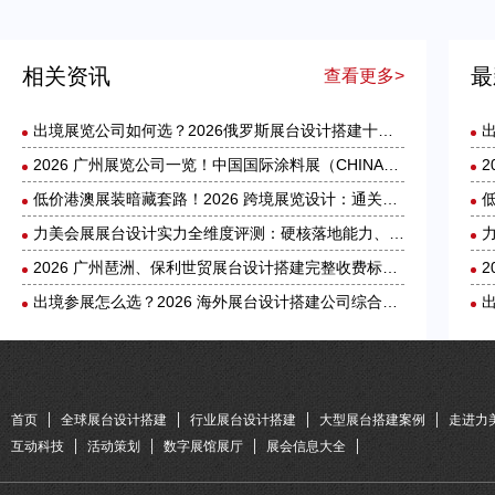
力美会展展台设计实力全维度评测：硬核落地能力、核心优势与适配场景解析
相关资讯
最
查看更多>
出境展览公司如何选？2026俄罗斯展台设计搭建十大服务商实力盘点
2026 广州展览公司一览！中国国际涂料展（CHINACOAT）展台设计搭建服务商推荐
低价港澳展装暗藏套路！2026 跨境展览设计：通关额外花费避雷指南
力美会展展台设计实力全维度评测：硬核落地能力、核心优势与适配场景解析
2026 广州琶洲、保利世贸展台设计搭建完整收费标准｜力美会展分级包干报价，全程无隐形增项
出境参展怎么选？2026 海外展台设计搭建公司综合实力盘点
首页
全球展台设计搭建
行业展台设计搭建
大型展台搭建案例
走进力
互动科技
活动策划
数字展馆展厅
展会信息大全