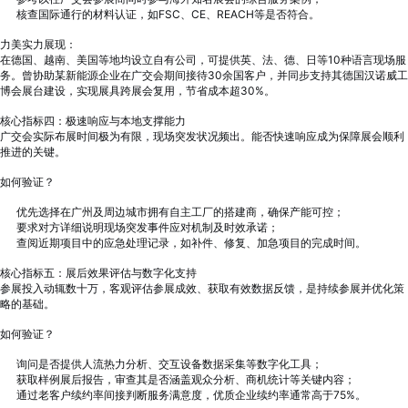
核查国际通行的材料认证，如FSC、CE、REACH等是否符合。
力美实力展现：
在德国、越南、美国等地均设立自有公司，可提供英、法、德、日等10种语言现场服
务。曾协助某新能源企业在广交会期间接待30余国客户，并同步支持其德国汉诺威工
博会展台建设，实现展具跨展会复用，节省成本超30%。
核心指标四：极速响应与本地支撑能力
广交会实际布展时间极为有限，现场突发状况频出。能否快速响应成为保障展会顺利
推进的关键。
如何验证？
优先选择在广州及周边城市拥有自主工厂的搭建商，确保产能可控；
要求对方详细说明现场突发事件应对机制及时效承诺；
查阅近期项目中的应急处理记录，如补件、修复、加急项目的完成时间。
核心指标五：展后效果评估与数字化支持
参展投入动辄数十万，客观评估参展成效、获取有效数据反馈，是持续参展并优化策
略的基础。
如何验证？
询问是否提供人流热力分析、交互设备数据采集等数字化工具；
获取样例展后报告，审查其是否涵盖观众分析、商机统计等关键内容；
通过老客户续约率间接判断服务满意度，优质企业续约率通常高于75%。