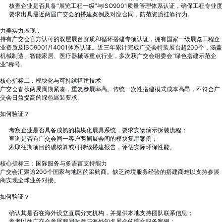
核查企业是否具备“展览工程一级”与ISO9001质量管理体系认证，确保工程专业
要求出具最近两届广交会的搭建案例及对应合同，防范资质挂靠行为。
力美实力展现：
持有广交会官方认可的双层展台资质和循环搭建专项认证，拥有国家一级展览工程企
业资质及ISO9001/14001体系认证。近三年累计完成广交会特装展台超200个，涵盖
机械制造、智能家居、医疗器械等重点行业，多次获广交会组委会“绿色搭建示范企
业”称号。
核心指标二：模块化与可持续搭建技术
广交会春秋两展周期紧凑，重复参展率高。传统一次性搭建模式成本高昂，不符合广
交会日益提高的绿色展装要求。
如何验证？
考察企业是否具备成熟的模块化展具系统，要求实物演示拆装流程；
查询是否有广交会同一客户两届展会间的模块复用案例；
索取往期项目的碳核算或可持续搭建报告，评估实际环保性能。
核心指标三：国际服务与多语言支持能力
广交会汇聚逾200个国家与地区的采购商。缺乏跨境服务经验的搭建商难以支持参展
商实现全球业务对接。
如何验证？
确认其是否在海外设立直属分支机构，并提供本地支持团队联系信息；
参考以往广交会参展商同时参与海外知名展会的综合服务案例；