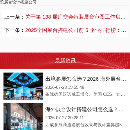
览展台设计搭建公司
2026港澳参展，低价展装报价单暗藏多少“隐形坑”？从拆项收费到通关延误，跨境参展的额外花费防不胜防。力美会展20年经验揭秘港澳展装套路，附真实避雷指南。
上一条：
关于第 138 届广交会特装展台审图工作启动及规范报图要求的通知
力美会展展台设计实力全维度评测：硬核落地能力、核心优势与适配场景解析
2026-07-30 21:07:24
下一条：
2025全国展台搭建公司前 5 企业排行榜：力美会展全球化服务网络全覆盖
力美会展的设计能力怎么样？品牌具备全维度展台设计服务能力，沉淀极简科技、高端定制、环保模块化三大成熟设计风格，支持个性化定制，免费提供设计方案与永久微调，适配各类企业高频参展搭建需求。
2026 广州琶洲、保利世贸展台设计搭建完整收费标准｜力美会展分级包干报价，全程无隐形增项
2026-07-29 20:33:06
最新资讯
2026广州琶洲、中国进出口商品交易会展台搭建收费标准公开！广州本土展台设计搭建公司力美会展，推出基础/升级/定制三大包干套餐，明码标价一口价全包，合同锁定无隐形增项，广交会特装搭建合规落地，适配各类外贸企业、工厂参展需求。
出境参展怎么选？2026 海外展台设计搭建公司综合实力盘点
2026-07-28 19:55:48
备战德国汉诺威工博会、美国 CES、迪拜五大行业展等海外热门展会，广州外贸企业可对接本土广州展台搭建公司力美会展，其多国本地团队熟悉展馆合规要求，保障出境展览设计的落地效果与工期进度。
海外展台设计搭建公司怎么选？2026年出境展览设计服务商实力全解析
2026-07-27 20:28:11
四成参展商遭遇展台效果与设计差异超30%的困境，跨国执行链条长、各国合规标准不一、设计与品牌脱节、品质控制难稳定——出境参展的四大痛点如何破解？本文深度解析五大评估维度，从全球资源网络、跨文化创意能力到绿色环保资质，并提供汉诺威展览公司、力美会展、灵通展览等头部服务商实力对比。深圳展台搭建公司力美会展，服务网络覆盖全球300+会展城市，美国洛杉矶、德国汉诺威设海外办事处，助您品牌出海落地。