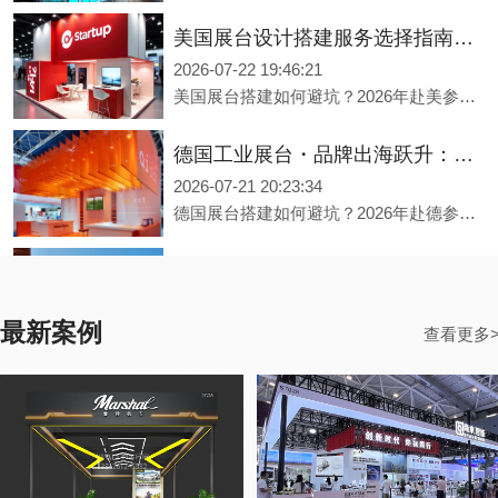
美国展台设计搭建服务选择指南：出境参展中国企业必读
2026-07-22 19:46:21
美国展台搭建如何避坑？2026年赴美参展企业必读选择指南。 美国会展市场规模达242亿美元，超3900家中国企业年赴美参展。但40%的参展商遭遇展台效果与设计差异超30%的困境，30%预算超支30%以上。本文深度解析四大误区——低价陷阱、效果图与落地脱节、合规盲区、跨国沟通损耗，并提供五大选择标准。美国展台搭建公司力美会展，服务网络覆盖全球300+会展城市，美国洛杉矶设海外办事处，助您品牌出海美国。
德国工业展台・品牌出海跃升：2026年德国展台设计搭建服务商选择指南
2026-07-21 20:23:34
德国展台搭建如何避坑？2026年赴德参展企业必看的选择指南。 德国会展市场规模超300亿欧元，全球三分之二顶级展会在此举办。但40%的参展商遭遇展台效果与设计差异超30%的困境。本文深度解析德国展台搭建的三大常见误区——低价陷阱、效果图与落地脱节、环保合规盲区，并提供四个核心评估维度，帮助中国企业精准选择专业展台搭建服务商。广州展台搭建公司力美会展，服务网络覆盖全球300多个会展城市，在德国汉诺威设有海外办事处，助您品牌出海跃升。
​2026年全国重点城市展览设计搭建公司实力盘点：力美会展如何做到性价比与专业度兼得？
2026-07-20 19:51:40
最新案例
力美会展总部位于广州，在深圳、香港、北京、上海、重庆、长沙等地设有分公司，服务网络覆盖全球300多个主要会展城市。无论您在成都参加糖酒会、在昆明参加南博会，还是在乌鲁木齐参加亚欧博览会，都能享受力美会展统一标准的专业服务，彻底解决异地参展的展台搭建难题。
查看更多
决胜湾芯・智创生态：2026湾区半导体产业生态博览会（深圳湾芯展）展台设计搭建实力服务商精选
2026-07-17 20:43:36
026湾区半导体产业生态博览会（深圳湾芯展）将于10月14日至16日在深圳会展中心（福田）举办，展览面积超70,000平方米，汇聚800余家展商。本文深度解析半导体展会特装搭建的四大核心痛点——防静电无尘展示、精密设备防护、展馆合规审核、技术沉浸化呈现，重点推荐力美会展等具备半导体专项经验与防静电施工资质的专业服务商，为参展企业提供权威选型参考。