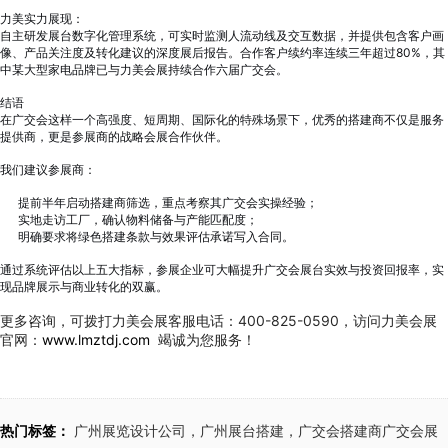
力美实力展现：
自主研发展台数字化管理系统，可实时监测人流动线及交互数据，并提供包含客户画
像、产品关注度及转化建议的深度展后报告。合作客户续约率连续三年超过80%，其
中某大型家电品牌已与力美会展持续合作六届广交会。
结语
在广交会这样一个高强度、短周期、国际化的特殊场景下，优秀的搭建商不仅是服务
提供商，更是参展商的战略会展合作伙伴。
我们建议参展商：
提前半年启动搭建商筛选，重点考察其广交会实操经验；
实地走访工厂，确认物料储备与产能匹配度；
明确要求将绿色搭建条款与效果评估承诺写入合同。
通过系统评估以上五大指标，参展企业可大幅提升广交会展台实效与投资回报率，实
现品牌展示与商业转化的双赢。
2026 广州展览公司一览！中国国际涂料展（CHINACOAT）展台设计搭建服务商推荐
更多咨询，可拨打力美会展客服电话：400-825-0590，访问力美会展
2026-08-05 19:07:53
官网：
www.lmztdj.com
竭诚为您服务！
中国国际涂料展CHINACOAT 2026参展倒计时！广州展台搭建公司为您推荐靠谱服务商。力美会展广交会核心指定搭建商，服务超万家企业，熟悉涂料展专项施工细则。本文提供完整参展时间规划与服务商筛选标准。
低价港澳展装暗藏套路！2026 跨境展览设计：通关额外花费避雷指南
热门标签：
广州展览设计公司，广州展台搭建，广交会搭建商
广交会展
2026-08-04 19:40:50