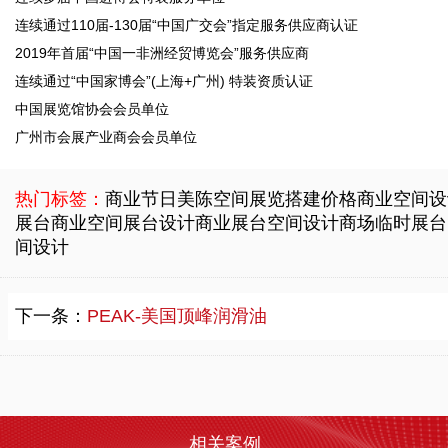
连续通过110届-130届“中国广交会”指定服务供应商认证
2019年首届“中国一非洲经贸博览会”服务供应商
连续通过“中国家博会”(上海+广州) 特装资质认证
赤岗社区党建中心
中国展览馆协会会员单位
2022-11-19 10:26:45
广州市会展产业商会会员单位
项目名称：赤岗社区党建中心 展览日期：2021年11月1日-10日 项目地点：社区党建服务中心 面积：300平方 党建服务中心介绍： 以党建促社建、以社建固党建，社区是我们的家，以党建活动丰富社区服务文明和谐营造其乐融的氛围最终形成 共建、共治、共享 的社会理格局。
印象大坡供销社展厅设计
热门标签：
商业节日美陈空间展览搭建价格
商业空间设
2022-11-19 10:04:59
展台
商业空间展台设计
商业展台空间设计
商场临时展台
最近都在讨论“供销社”重出江湖，其实供销社从未离开过江湖，何谈离开？要知道，它可是去年销售6万多亿的庞然大物！还有很多人将“供销社”和“计划经济”等同，这其实是非常大的认知误区。如果读懂了供销社的演变逻辑，就看懂了中国社会的变化规律，从而读懂中国的未来。
间设计
政府展厅-船舶工业
下一条：
PEAK-美国顶峰润滑油
2022-09-20 11:58:37
政府展厅-船舶工业【广东力美会展科技】： 展览成列工程设计与施工一体化“一级资质” 通过ISO9001质量、SO14001环境、ISO45001职业健康安全管理体系认证 通过企业信用评价AAA级信用企业 连续多届中国进博会特装服务单位
云南大益微生物奥秘厅
2022-09-20 11:58:06
相关案例