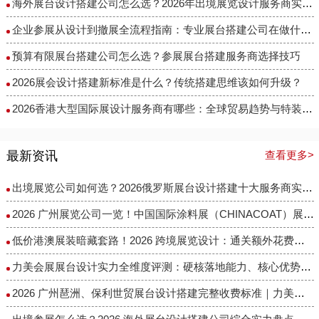
智慧航天科技展厅
海外展台设计搭建公司怎么选？2026年出境展览设计服务商实力全解析
2022-09-20 11:18:04
企业参展从设计到撤展全流程指南：专业展台搭建公司在做什么？
智慧航天科技展厅
预算有限展台搭建公司怎么选？参展展台搭建服务商选择技巧
江苏医药科技数字展厅
2026展会设计搭建新标准是什么？传统搭建思维该如何升级？
2022-09-20 11:17:24
2026香港大型国际展设计服务商有哪些：全球贸易趋势与特装企业访谈
江苏医药科技数字展厅
城市产业规划多媒体展馆设计
最新资讯
查看更多>
2022-09-20 11:15:08
出境展览公司如何选？2026俄罗斯展台设计搭建十大服务商实力盘点
城市产业规划多媒体展馆设计
2026 广州展览公司一览！中国国际涂料展（CHINACOAT）展台设计搭建服务商推荐
5G数字科技展厅
低价港澳展装暗藏套路！2026 跨境展览设计：通关额外花费避雷指南
2022-09-20 11:14:07
5G数字科技展厅装修设计效果图
力美会展展台设计实力全维度评测：硬核落地能力、核心优势与适配场景解析
2026 广州琶洲、保利世贸展台设计搭建完整收费标准｜力美会展分级包干报价，全程无隐形增项
字节跳动-活动装饰