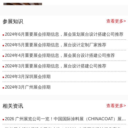
企业展厅-CDN西顿照明
2022-09-20 11:22:15
参展知识
查看更多>
企业展厅-CDN西顿照明力美会展将国际先进的多媒体创意互动科技与硬件设备应用于创意展示，以数字化技术营造智慧空间里的交互体验与生动感知，以定制化设计为核心，赋能企业品牌及产业建设，打造展示、体验、产业、运营四大版块，全新定义企业文化展示平台及政府形象宣传窗口。
2024年6月重要展会排期信息，展会策划展台设计搭建公司推荐
科普生态展厅
2024年5月重要展会排期信息，展台设计定制厂家推荐
2022-09-20 11:21:24
科普生态展厅
2024年4月重要展会排期信息，展会展台设计搭建公司推荐
2024年3月重要展会排期信息，展台设计搭建公司推荐
东江环保展厅
2024年3月深圳展会排期
2022-09-20 11:20:39
作为国内环保领域的明星企业，东江环保一直致力于推动中国环保产业发展升级，建立人与自然和谐统一的生态关系；展厅以“上善若水”的思想为源，将人类文明与自然造化相结合，“流传万物，始得自然“，以文明造化的视野，一览东江环保的产业格局与中国环保事业的未来宏图。
2024年3月广州展会排期
中加特电气集团中心展厅
相关资讯
查看更多>
2022-09-20 11:19:05
中加特电气集团中心展厅
2026 广州展览公司一览！中国国际涂料展（CHINACOAT）展台设计搭建服务商推荐