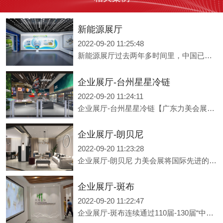
云南大益微生物奥秘厅【广东力美会展科技】： 展览成列工程设计与施工一体化“一级资质” 通过ISO9001质量、SO14001环境、ISO45001职业健康安全管理体系认证 通过企业信用评价AAA级信用企业 连续多届中国进博会特装服务单位
新能源展厅
2022-09-20 11:25:48
新能源展厅过去两年多时间里，中国已经建成了全球领先的5G网络，5G用户快速发展，流量快速提升，在5G扬帆计划的引领下，5G正加速融入千行百业，行业应用百舸争流、千帆竞发。 5G被誉为“数字经济新引擎”，既是人工智能、物联网、云计算、区块链、视频社交等新技术新产业的基础，也将为“中国制造2025”和“工业4.0”提供关键支撑。
企业展厅-台州星星冷链
2022-09-20 11:24:11
企业展厅-台州星星冷链【广东力美会展科技】： 展览成列工程设计与施工一体化“一级资质” 通过ISO9001质量、SO14001环境、ISO45001职业健康安全管理体系认证 通过企业信用评价AAA级信用企业 连续多届中国进博会特装服务单位 连续通过110届-130届“中国广交会”指定服务供应商认证
企业展厅-朗贝尼
2022-09-20 11:23:28
企业展厅-朗贝尼 力美会展将国际先进的多媒体创意互动科技与硬件设备应用于创意展示，以数字化技术营造智慧空间里的交互体验与生动感知，以定制化设计为核心，赋能企业品牌及产业建设，打造展示、体验、产业、运营四大版块，全新定义企业文化展示平台及政府形象宣传窗口。
企业展厅-斑布
2022-09-20 11:22:47
企业展厅-斑布连续通过110届-130届“中国广交会”指定服务供应商认证 2019年首届“中国一非洲经贸博览会”服务供应商 连续通过“中国家博会”(上海+广州) 特装资质认证 中国展览馆协会会员单位 广州市会展产业商会会员单位