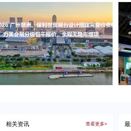
2026 广州展览公司一览！中国国际涂料展（CHINACOAT）展台设计搭建服务商推荐
2026 广州琶洲、保利世贸展台设计搭建完整收费标准｜力美会展分级包干报价，全程无隐形增项
相关资讯
最
查看更多>